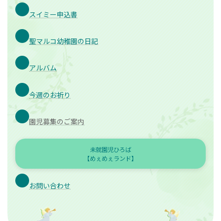
スイミー申込書
聖マルコ幼稚園の日記
アルバム
今週のお祈り
園児募集のご案内
未就園児ひろば
【めぇめぇランド】
お問い合わせ