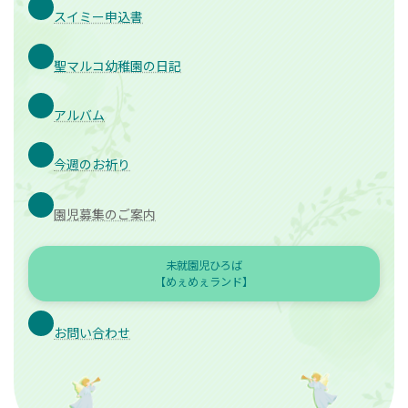
スイミー申込書
聖マルコ幼稚園の日記
アルバム
今週のお祈り
園児募集のご案内
未就園児ひろば
【めぇめぇランド】
お問い合わせ