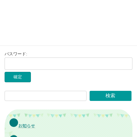
コ
ナ
ン
ビ
テ
ゲ
ン
ー
ツ
シ
へ
ョ
このコンテンツはパスワードで保護されています。閲覧するには
ス
ン
以下にパスワードを入力してください。
キ
に
ッ
移
パスワード:
プ
動
検索
お知らせ