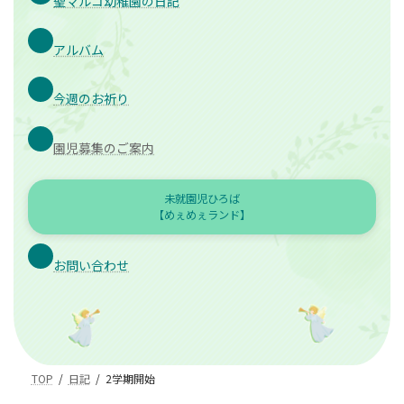
聖マルコ幼稚園の日記
アルバム
今週のお祈り
園児募集のご案内
未就園児ひろば
【めぇめぇランド】
お問い合わせ
TOP
日記
2学期開始