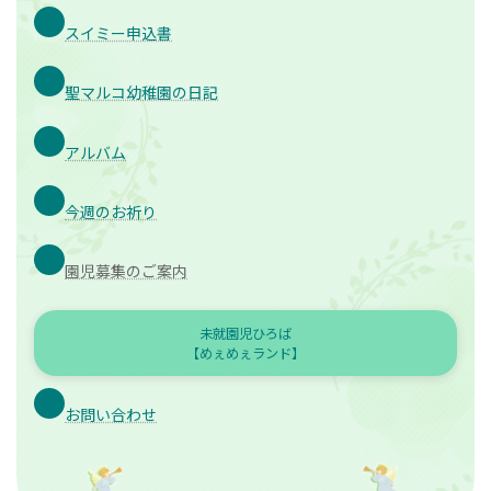
スイミー申込書
聖マルコ幼稚園の日記
アルバム
今週のお祈り
園児募集のご案内
未就園児ひろば
【めぇめぇランド】
お問い合わせ