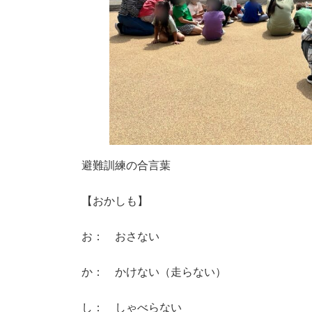
避難訓練の合言葉
【おかしも】
お： おさない
か： かけない（走らない）
し： しゃべらない