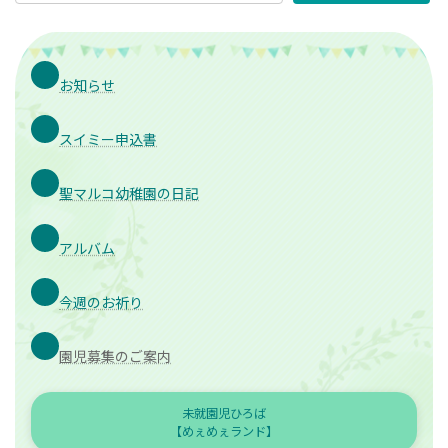
お知らせ
スイミー申込書
聖マルコ幼稚園の日記
アルバム
今週のお祈り
園児募集のご案内
未就園児ひろば
【めぇめぇランド】