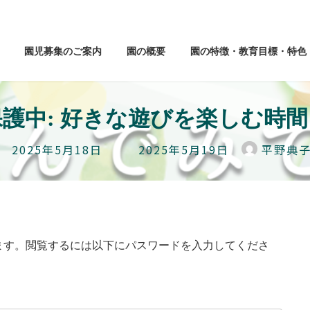
園児募集のご案内
園の概要
園の特徴・教育目標・特色
保護中: 好きな遊びを楽しむ時間
最
2025年5月18日
2025年5月19日
平野典
終
更
新
日
時
:
ます。閲覧するには以下にパスワードを入力してくださ