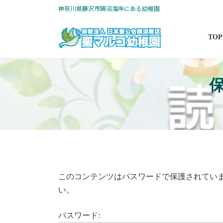
コ
ナ
神奈川県藤沢市鵠沼海岸にある幼稚園
ン
ビ
テ
ゲ
TOP
ン
ー
ツ
シ
へ
ョ
ス
ン
キ
に
ッ
移
プ
動
このコンテンツはパスワードで保護されてい
い。
パスワード: