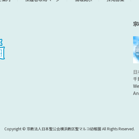
宗
日
千
We
An
Copyright © 宗教法人日本聖公会横浜教区聖マルコ幼稚園 All Rights Reserved.