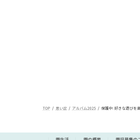
TOP
思い出
アルバム2025
保護中: 好きな遊びを
園生活
園の概要
園児募集の