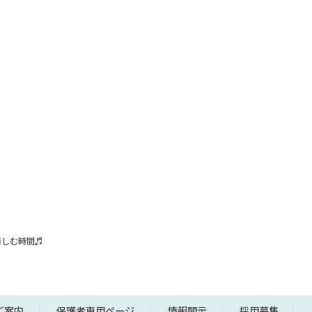
楽しむ時間♬
ご案内
保護者専用ページ
情報開示
採用募集