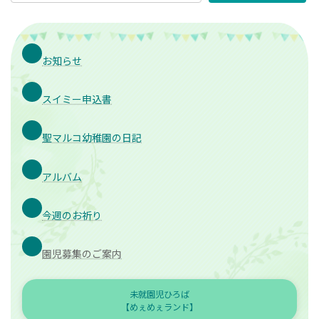
お知らせ
スイミー申込書
聖マルコ幼稚園の日記
アルバム
今週のお祈り
園児募集のご案内
未就園児ひろば
【めぇめぇランド】