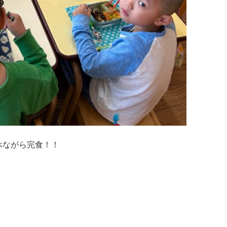
べながら完食！！
！