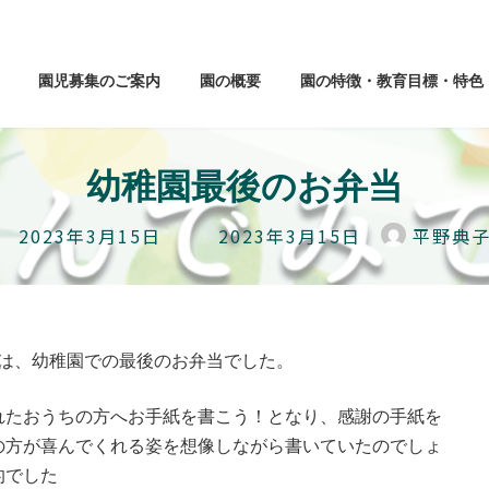
園児募集のご案内
園の概要
園の特徴・教育目標・特色
幼稚園最後のお弁当
最
2023年3月15日
2023年3月15日
平野典
終
更
新
日
時
ては、幼稚園での最後のお弁当でした。
:
れたおうちの方へお手紙を書こう！となり、感謝の手紙を
の方が喜んでくれる姿を想像しながら書いていたのでしょ
的でした