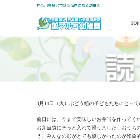
コ
ナ
神奈川県藤沢市鵠沼海岸にある幼稚園
ン
ビ
テ
ゲ
TOP
ン
ー
ツ
シ
へ
ョ
ス
ン
キ
に
ッ
移
プ
動
3月14日（火）ぶどう組の子どもたちにとっ
前日には、今まで美味しいお弁当を作ってく
お弁当袋にそっと入れて帰りました。おうち
う、みんなの顔がとても優しかったのが印象