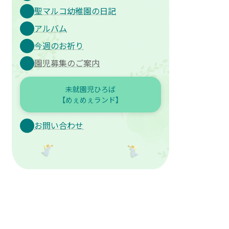
聖マルコ幼稚園の日記
アルバム
今週のお祈り
園児募集のご案内
未就園児ひろば
【めぇめぇランド】
お問い合わせ