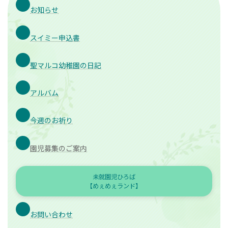
お知らせ
スイミー申込書
聖マルコ幼稚園の日記
アルバム
今週のお祈り
園児募集のご案内
未就園児ひろば
【めぇめぇランド】
お問い合わせ