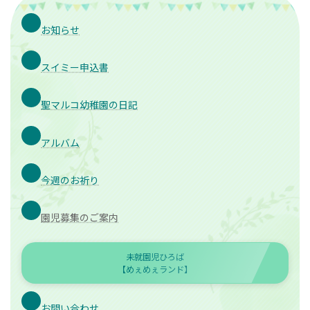
お知らせ
スイミー申込書
聖マルコ幼稚園の日記
アルバム
今週のお祈り
園児募集のご案内
未就園児ひろば
【めぇめぇランド】
お問い合わせ