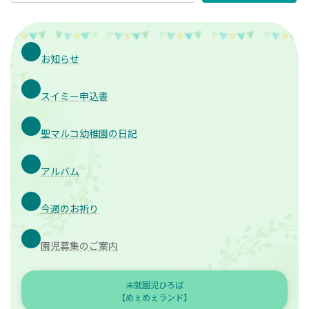
お知らせ
スイミー申込書
聖マルコ幼稚園の日記
アルバム
今週のお祈り
園児募集のご案内
未就園児ひろば
【めぇめぇランド】