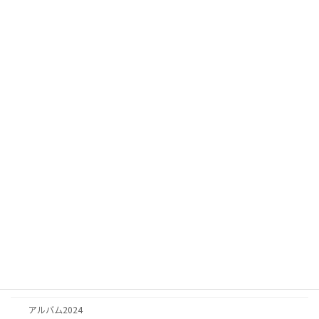
お知らせ
カテゴリー
お知らせ
お知らせ
日記
お祈り
思い出
アルバム2025
アルバム2026
アルバム2024