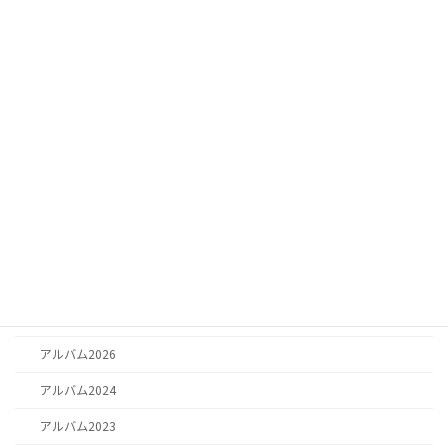
♯年少 ♯藤沢 ♯鵠沼海岸 ♯幼稚園
日記
カテゴリー
お知らせ
お知らせ
日記
お祈り
思い出
アルバム2025
アルバム2026
アルバム2024
アルバム2023